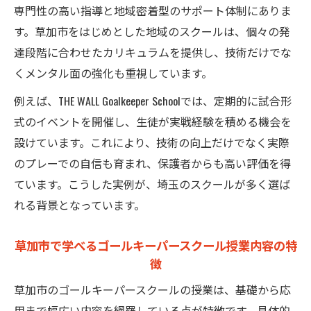
専門性の高い指導と地域密着型のサポート体制にありま
小学生や中学生も安心のゴールキーパース
す。草加市をはじめとした地域のスクールは、個々の発
クール選び
達段階に合わせたカリキュラムを提供し、技術だけでな
草加市近郊で通いやすいゴールキーパース
くメンタル面の強化も重視しています。
クール探し方
例えば、THE WALL Goalkeeper Schoolでは、定期的に試合形
クラブとの両立が可能なゴールキーパース
式のイベントを開催し、生徒が実戦経験を積める機会を
クール通学術
設けています。これにより、技術の向上だけでなく実際
初心者も安心埼玉のGKスクール授業内容
のプレーでの自信も育まれ、保護者からも高い評価を得
未経験者も安心なゴールキーパースクール
ています。こうした実例が、埼玉のスクールが多く選ば
基礎指導
れる背景となっています。
ゴールキーパースクールで学ぶポジショニ
ングの基本
草加市で学べるゴールキーパースクール授業内容の特
小学生向けゴールキーパースクール入門カ
徴
リキュラム
草加市のゴールキーパースクールの授業は、基礎から応
判断力や声掛けを磨くゴールキーパースク
用まで幅広い内容を網羅している点が特徴です。具体的