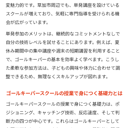
変魅力的です。草加市周辺でも、単発講座を設けている
失敗しないゴールキーパースクール選びの秘訣
スクールが増えており、気軽に専門指導を受けられる機
ゴールキーパースクール選びで比較すべき
会が広がっています。
ポイント
単発参加のメリットは、継続的なコミットメントなしで
草加市で後悔しないゴールキーパースクー
自分の技術レベルを試せることにあります。例えば、夏
ルの見極め方
休み期間中の集中講座や週末の短期講習を利用すること
柔軟な通い方が可能なゴールキーパースク
で、ゴールキーパーの基本を効率よく学べます。こうし
ールの特徴
た柔軟な参加方法は、子どもの興味や体力に合わせて調
ゴールキーパースクール体験参加で確認し
整できるため、無理なくスキルアップが図れます。
たい点
カリキュラムや指導方針で選ぶゴールキー
ゴールキーパースクールの授業で身につく基礎力とは
パースクール
ゴールキーパースクールの授業で身につく基礎力は、ポ
ジショニング、キャッチング技術、反応速度、そして判
断力の四つが中心です。これらはゴールキーパーとして