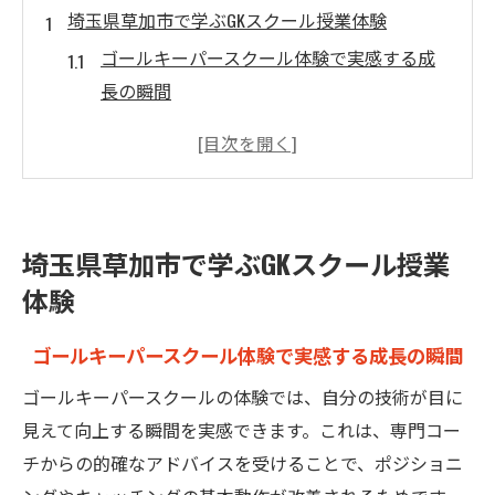
埼玉県草加市で学ぶGKスクール授業体験
ゴールキーパースクール体験で実感する成
長の瞬間
埼玉のゴールキーパースクールが選ばれる
理由と実例紹介
草加市で学べるゴールキーパースクール授
業内容の特徴
埼玉県草加市で学ぶGKスクール授業
単発参加可能なゴールキーパースクールの
体験
魅力を解説
ゴールキーパースクールの授業で身につく
ゴールキーパースクール体験で実感する成長の瞬間
基礎力とは
ゴールキーパースクールの体験では、自分の技術が目に
成長を実感できるゴールキーパースクール解説
見えて向上する瞬間を実感できます。これは、専門コー
ゴールキーパースクールで得られる成長実
チからの的確なアドバイスを受けることで、ポジショニ
感の理由