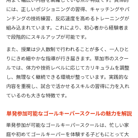
ールの授業
には、正しいポジショニングの習得、キャッチングやパ
ゴールキーパースクールで身につく1対1対応
ンチングの技術練習、反応速度を高めるトレーニングが
力
組み込まれています。これにより、初心者から経験者ま
で段階的にスキルアップが可能です。
実戦力が身につく草加発GK指導の特徴
ゴールキーパースクール独自の実戦的トレ
また、授業は少人数制で行われることが多く、一人ひと
ーニング法
りにきめ細やかな指導が行き届きます。草加市のスクー
試合で活きるゴールキーパースクール指導
ルでは、体力や技術レベルに応じてカリキュラムを調整
内容解説
し、無理なく継続できる環境が整っています。実践的な
内容を重視し、試合で活かせるスキルの習得に力を入れ
前へ出る判断力が鍛えられるゴールキーパ
ているのも大きな特徴です。
ースクール
実践重視のゴールキーパースクールで得る
単発参加可能なゴールキーパースクールの魅力を解説
成長体験
単発参加が可能なゴールキーパースクールは、忙しい家
現役GKコーチによる草加のゴールキーパー
庭や初めてゴールキーパーを体験する子どもにとって大
スクール指導