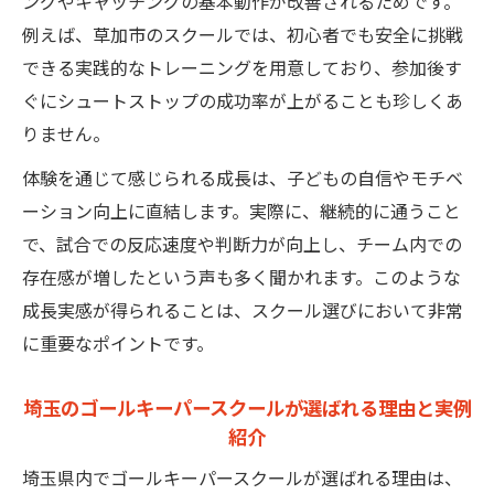
ングやキャッチングの基本動作が改善されるためです。
草加市のゴールキーパースクール指導体制
例えば、草加市のスクールでは、初心者でも安全に挑戦
を詳しく解説
できる実践的なトレーニングを用意しており、参加後す
中学生や高校生向けゴールキーパースクー
ぐにシュートストップの成功率が上がることも珍しくあ
ルの特性
りません。
夏休みや短期参加で伸ばせるゴールキーパ
体験を通じて感じられる成長は、子どもの自信やモチベ
ースクールの力
ーション向上に直結します。実際に、継続的に通うこと
単発ゴールキーパースクール参加で変わる
で、試合での反応速度や判断力が向上し、チーム内での
守備力
存在感が増したという声も多く聞かれます。このような
柔軟に通える草加のゴールキーパースクール活
成長実感が得られることは、スクール選びにおいて非常
用術
に重要なポイントです。
単発や無料体験で始められるゴールキーパ
埼玉のゴールキーパースクールが選ばれる理由と実例
ースクールの活用法
紹介
ゴールキーパースクールを無理なく続ける
埼玉県内でゴールキーパースクールが選ばれる理由は、
ポイント