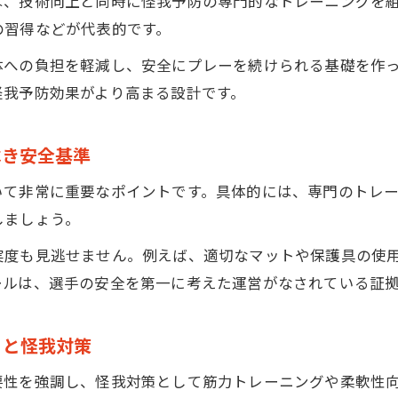
は、技術向上と同時に怪我予防の専門的なトレーニングを
ゴールキーパースクールが伝える回復期の過ごし方
の習得などが代表的です。
心身のケアを重視した怪我からの復帰支援
体への負担を軽減し、安全にプレーを続けられる基礎を作
育成と安全を両立する知識が身につく場所
怪我予防効果がより高まる設計です。
ゴールキーパースクールで育成と安全を学ぶ意義
技術と怪我予防を両立するカリキュラムの工夫
べき安全基準
選手の成長と安全意識を高める指導法
いて非常に重要なポイントです。具体的には、専門のトレ
ゴールキーパースクールで身につく判断力と自己管理
しましょう。
安全を意識した育成環境づくりのポイント
実度も見逃せません。例えば、適切なマットや保護具の使
ゴールキーパースクールで安心して成長する方法
ールは、選手の安全を第一に考えた運営がなされている証
ゴールキーパースクールで安全に成長するための工夫
怪我予防を日常化するゴールキーパースクールの取り
りと怪我対策
ゴールキーパースクールでの長期的な成長戦略
指導者が語る安心・安全なスクール選びの基準
要性を強調し、怪我対策として筋力トレーニングや柔軟性