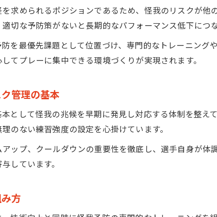
経を求められるポジションであるため、怪我のリスクが他
実際の指導で取り入れる安全配慮の事例
、適切な予防策がないと長期的なパフォーマンス低下につ
ゴールキーパースクールで安心して学ぶための環境整
予防を最優先課題として位置づけ、専門的なトレーニング
実戦形式で学ぶ怪我防止と治療のポイント
心してプレーに集中できる環境づくりが実現されます。
ゴールキーパースクールで実戦練習時に注意する怪我
実戦形式トレーニングと怪我リスクのリアル
スク管理の基本
ゴールキーパースクールで教える受傷時の初期対応
基本として怪我の兆候を早期に発見し対応する体制を整え
治療の知識も学べる実戦形式のレッスン例
無理のない練習強度の設定を心掛けています。
リスク管理を徹底するゴールキーパースクールの工夫
ムアップ、クールダウンの重要性を徹底し、選手自身が体
ケガが不安なら知っておきたい回復サイクル
寄与しています。
ゴールキーパースクールでの怪我回復までの流れ
ゴールキーパースクール生のための正しい復帰計画
組み方
治療後のリハビリと怪我再発予防のポイント