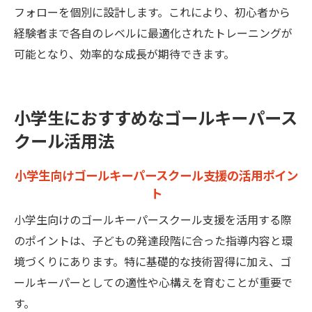
習メニューの工夫
フォローを個別に設計します。これにより、初心者から
支援を活かした効果的なゴールキーパープ
経験者まで各自のレベルに最適化されたトレーニングが
ログラム
可能となり、効率的な成長が期待できます。
基礎姿勢を磨くゴールキーパースクール支
援の練習内容
小学生におすすめなゴールキーパース
ゴールキーパースクール支援による個別練
習メニュー提案
クール活用法
成長を促すゴールキーパースクール支援の
小学生向けゴールキーパースクール支援の活用ポイン
工夫とは
ト
小学生向けのゴールキーパースクール支援を活用する際
のポイントは、子どもの発達段階に合った指導内容と環
境づくりにあります。特に基礎的な技術習得に加え、ゴ
ールキーパーとしての適性や心構えを育むことが重要で
す。