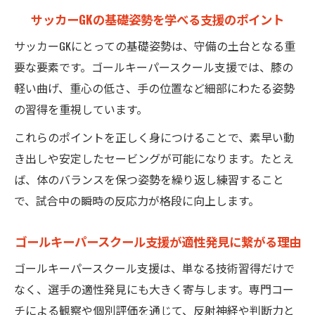
サッカーGKの基礎姿勢を学べる支援のポイント
現場で評価されるゴールキーパースクール
支援のポイント
サッカーGKにとっての基礎姿勢は、守備の土台となる重
こんな人がゴールキーパーに向いている？
要な要素です。ゴールキーパースクール支援では、膝の
軽い曲げ、重心の低さ、手の位置など細部にわたる姿勢
ゴールキーパースクール支援で分かる適性
の習得を重視しています。
と特徴
どんな人がゴールキーパーに向いているか
これらのポイントを正しく身につけることで、素早い動
支援で診断
き出しや安定したセービングが可能になります。たとえ
ば、体のバランスを保つ姿勢を繰り返し練習すること
ゴールキーパースクール支援が適性発見に
で、試合中の瞬時の反応力が格段に向上します。
役立つ理由
ゴールキーパーに求められる能力を支援で
ゴールキーパースクール支援が適性発見に繋がる理由
明確に
ゴールキーパースクール支援は、単なる技術習得だけで
支援を通じて見えるゴールキーパー適性の
なく、選手の適性発見にも大きく寄与します。専門コー
ポイント
チによる観察や個別評価を通じて、反射神経や判断力と