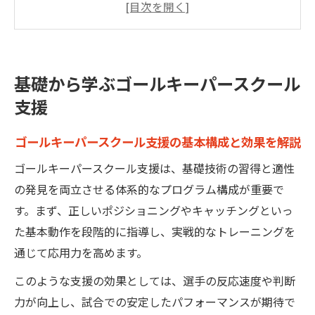
ール支援法
サッカーGKの基礎姿勢を学べる支援のポイ
ント
基礎から学ぶゴールキーパースクール
ゴールキーパースクール支援が適性発見に
支援
繋がる理由
個々の課題に合わせたゴールキーパースク
ゴールキーパースクール支援の基本構成と効果を解説
ール支援の重要性
ゴールキーパースクール支援は、基礎技術の習得と適性
小学生におすすめなゴールキーパースクール活
の発見を両立させる体系的なプログラム構成が重要で
用法
す。まず、正しいポジショニングやキャッチングといっ
小学生向けゴールキーパースクール支援の
た基本動作を段階的に指導し、実戦的なトレーニングを
活用ポイント
通じて応用力を高めます。
ゴールキーパースクールで小学生が身につ
このような支援の効果としては、選手の反応速度や判断
く基礎技術
力が向上し、試合での安定したパフォーマンスが期待で
単発から始める小学生のゴールキーパース