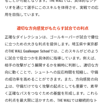
ることが可能となります。THE WALLでは、具体的なシナ
試合形式での実践例
リオを通じて選手にこのスキルを体得させ、実戦での応
用を目指しています。
生徒の成長を促す指導法
成功体験から学ぶ技術の進化
適切な方向感覚がもたらす試合での利点
ダイレクションを習得するためのステップ
正確なダイレクションは、ゴールキーパーが試合で優位
埼玉・東京でのゴールキーパースクールが提供
に立つための大きな利点を提供します。埼玉県や東京都
する先端トレーニング
のTHE WALL Goalkeeper Schoolでは、このスキルがどのよう
地域に根ざしたトレーニングの魅力
に試合で役立つかを具体的に指導しています。例えば、
最新技術を取り入れたトレーニング
相手の攻撃がどう展開するかを瞬時に判断し、適切な方
地域のサッカークラブとの連携
向に動くことで、シュートへの反応時間を短縮し、守備
個別指導でのパフォーマンス向上
の成功率を高めることができます。また、方向感覚の向
地域の特性を活かしたプログラム
上は、守備だけでなく攻撃の起点としても重要で、素早
く正確なパスをつなぐための基盤を形成します。これら
参加者の声を反映したトレーニング
の利点を最大限に活かすため、THE WALLでは継続的なト
ゴールキーパーのダイレクション技術を磨く方