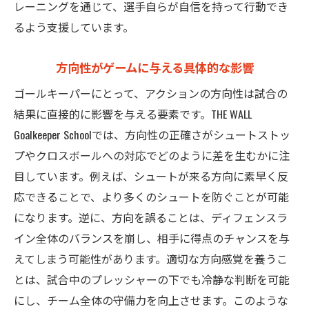
レーニングを通じて、選手自らが自信を持って行動でき
法
るよう支援しています。
基礎技術の反復練習
ゲーム形式でのトレーニング
方向性がゲームに与える具体的な影響
コーチの指導でスキル向上
ゴールキーパーにとって、アクションの方向性は試合の
映像を使った自己分析の活用
結果に直接的に影響を与える要素です。THE WALL
チームにおける役割の理解
Goalkeeper Schoolでは、方向性の正確さがシュートストッ
目標設定と達成のプロセス
プやクロスボールへの対応でどのように差を生むかに注
THE WALL Goalkeeper Schoolでの実践的な方向感覚
目しています。例えば、シュートが来る方向に素早く反
のトレーニング
応できることで、より多くのシュートを防ぐことが可能
になります。逆に、方向を誤ることは、ディフェンスラ
スクールのトレーニング風景
イン全体のバランスを崩し、相手に得点のチャンスを与
方向感覚を高めるドリル紹介
えてしまう可能性があります。適切な方向感覚を養うこ
指導法の工夫とその効果
とは、試合中のプレッシャーの下でも冷静な判断を可能
生徒のモチベーションを引き出す
にし、チーム全体の守備力を向上させます。このような