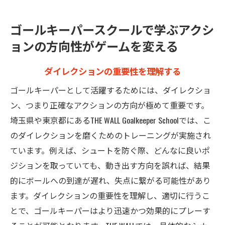
コーチングによる方向性の強化
生徒の成功事例から学ぶ
ゴールキーパースクールで学ぶアクシ
継続的な練習で向上する感覚
ョンの方向性がゲームを変える
シュートを止める秘訣は方向感覚にあり！
ダイレクションの重要性を理解する
シュートの動きを瞬時に予測する方法
ポジショニングと方向性の関係
ゴールキーパーとして活躍するためには、ダイレクショ
試合での決定的な瞬間を捉える
ン、つまり正確なアクションの方向が極めて重要です。
埼玉県や東京都にあるTHE WALL Goalkeeper Schoolでは、こ
コーチからのフィードバックを活用する
のダイレクションを磨くためのトレーニングが実施され
方向感覚を養うためのエクササイズ
ています。例えば、シュートを防ぐ際、どんなに良いポ
感覚を研ぎ澄ますための日常練習
ジションを取っていても、動き出す方向を誤れば、結果
実例で解説するゴールキーパーのダイレクショ
的にボールへの到達が遅れ、失点に繋がる可能性があり
ントレーニング
ます。ダイレクションの重要性を理解し、適切に行うこ
トレーニングセッションの具体例
とで、ゴールキーパーはより迅速かつ効果的にプレーす
実践的な訓練方法の紹介