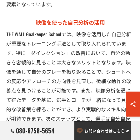
要素となっています。
映像を使った自己分析の活用
THE WALL Goalkeeper Schoolでは、映像を活用した自己分析
が重要なトレーニング手法として取り入れられていま
す。特に「ダイレクション」の改善において、自分の動
きを客観的に見ることは大きなメリットとなります。映
像を通じて自分のプレーを振り返ることで、シュートへ
の反応やアプローチの方向性を見直し、微細な動作の改
善点を見つけることが可能です。また、映像分析を通じ
て得たデータを基に、選手とコーチが一緒になって具体
的な改善策を練ることができ、より実戦的なスキル向上
が期待できます。次のステップとして、選手は自分自身
の成長を実感しながら、より高いレベルでゴールを守る
080-6758-5654
お問い合わせはこちら
自信を築くことができるのです。