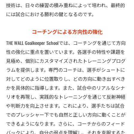
フィジカルとメンタルの両立
技術は、日々の練習の積み重ねによって培われ、最終的
安全なトレーニング環境の提供
には試合における勝利の鍵となるのです。
試合で役立つゴールキーパーの方向性習得のポ
イント
コーチングによる方向性の強化
試合前の準備と方向性の確認
THE WALL Goalkeeper Schoolでは、コーチングを通じて方向
反応速度を高めるトレーニング
性の強化に重点を置いています。各選手の特性や課題を
見極め、個別にカスタマイズされたトレーニングプログ
経験を活かした判断力の強化
ラムを提供します。専門のコーチは、選手がシュートに
方向性における先を読む力
対してどのように位置取りし、どの方向に動き出すべき
試合中のコミュニケーション戦術
かを具体的に指導します。また、試合中のリアルなシナ
結果を出すための精神的アプローチ
リオを再現し、実践的なトレーニングを通じて反射神経
最適な動き出しを実現するためのスクールの取
や判断力を向上させます。これにより、選手たちは試合
り組み
でのプレッシャー下でも自然と正しい方向に動くことが
動き出しのタイミングを掴む方法
できるようになります。さらに、コーチからのフィード
個々の特性を活かした指導
バックにより、自分の弱点を理解し、それを克服するた