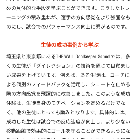
フィールドでの実践練習
めの具体的な手段を学ぶことができます。こうしたトレ
ーニングの積み重ねが、選手の方向感覚をより強固なも
生徒同士の切磋琢磨
のにし、試合でのパフォーマンス向上に繋がるのです。
フィードバックを活かした改善
チームの一体感を育むプログラム
生徒の成功事例から学ぶ
埼玉県と東京都にあるTHE WALL Goalkeeper Schoolでは、多
くの生徒が「ダイレクション」の技術を通じて目覚まし
い成果を上げています。例えば、ある生徒は、コーチに
よる個別のフィードバックを活用し、シュートを止める
際の方向感覚を飛躍的に改善しました。このような成功
体験は、生徒自身のモチベーションを高めるだけでな
く、他の生徒にとっても励みとなります。具体的には、
成功した生徒は試合での反応速度が向上し、より少ない
移動距離で効果的にゴールを守ることができるようにな