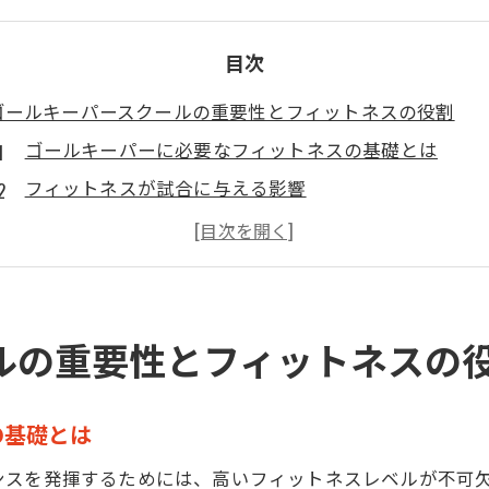
目次
ゴールキーパースクールの重要性とフィットネスの役割
ゴールキーパーに必要なフィットネスの基礎とは
フィットネスが試合に与える影響
フィットネスとパフォーマンスの持続性の関係
ゴールキーパー専門フィットネスの重要性
フィットネス向上がもたらす精神的安定
フィットネスの向上が可能にする試合後半の持久力
ルの重要性とフィットネスの
フィジカルとメンタルの両面を鍛えるゴールキーパープロ
体力と精神力を高めるトレーニングメニュー
の基礎とは
ゴールキーパーに求められるメンタルの強さ
ンスを発揮するためには、高いフィットネスレベルが不可