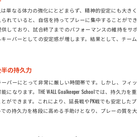
延長戦に備えるスタミナ強化法
上は単なる体力の強化にとどまらず、精神的安定にも大き
心理的プレッシャーを克服する訓練
ると、自信を持ってプレーに集中することができます。THE WAL
延長戦におけるメンタルの持久力
提供しており、試合終了までのパフォーマンスの維持をサ
PK戦における精神力の鍛え方
ルキーパーとしての安定感が増します。結果として、チー
延長戦で勝つための戦略的思考法
試合後半での集中力を高める秘訣
後半の持久力
ゴールキーパースクールが提供する実践的なフィットネス
実戦を想定したフィットネスプログラム
キーパーにとって非常に厳しい時間帯です。しかし、フィ
フィットネスと技術向上の相乗効果
ます。THE WALL Goalkeeper Schoolでは、
とができます。これにより、延長戦やPK戦でも安定した
実践的なトレーニングで得られる成果
半での持久力を格段に高める手助けとなり、プレーの質を
フィットネスの効果を引き出すための指導法
実戦とフィットネスの連携による成長
実戦経験を活かしたフィットネスの応用