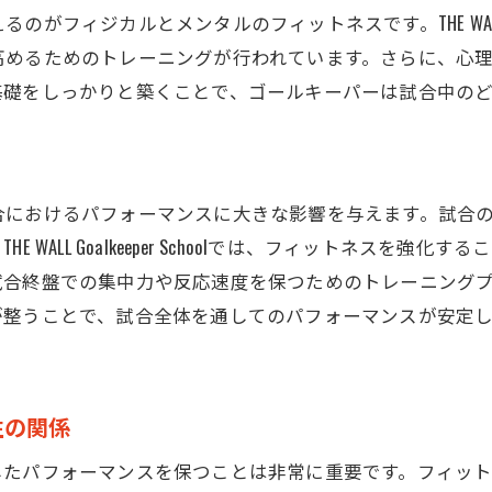
フィジカル強化のための最新トレーニング法
ィジカルとメンタルのフィットネスです。THE WALL Goal
メンタル面を支えるための心理サポート
高めるためのトレーニングが行われています。さらに、心
フィジカルとメンタルのバランスを取る方法
基礎をしっかりと築くことで、ゴールキーパーは試合中の
試合前後でのメンタルケアの重要性
地域密着型のスクールで子どもの成長をサポートする
地域密着型スクールの強みと魅力
合におけるパフォーマンスに大きな影響を与えます。試合
地域コミュニティとの連携による成長支援
WALL Goalkeeper Schoolでは、フィットネスを強
地域イベント参加で得られる実戦経験
試合終盤での集中力や反応速度を保つためのトレーニング
地域のサポートによる安心の環境作り
が整うことで、試合全体を通してのパフォーマンスが安定
地域のスクールが提供する個別指導の利点
地域のつながりが育む子どもの自信
性の関係
HE WALL Goalkeeper School独自のトレーニング方法とは
独自メソッドを活かしたトレーニングの内容
したパフォーマンスを保つことは非常に重要です。フィッ