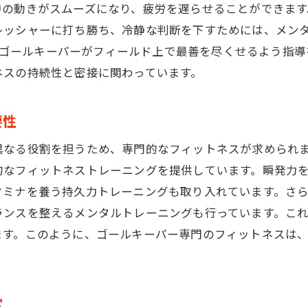
実践に即したトレーニングの効果
中の動きがスムーズになり、疲労を遅らせることができます
ーに打ち勝ち、冷静な判断を下すためには、メンタルの強化が必要
ゴールキーパー専用の最新トレーニング技術
化し、ゴールキーパーがフィールド上で最善を尽くせるよう指
個々の成長に合わせたトレーニングプラン
ネスの持続性と密接に関わっています。
THE WALLならではのフィットネスプログラム
トレーニング後のフィードバックで更なる成長
要性
試合終了まで安定したパフォーマンスを保つ秘訣
を担うため、専門的なフィットネスが求められます。THE WALL
体力管理とコンディション調整の方法
的なフィットネストレーニングを提供しています。瞬発力
試合中の集中力を維持するテクニック
タミナを養う持久力トレーニングも取り入れています。さ
持久力向上のためのトレーニング
ランスを整えるメンタルトレーニングも行っています。こ
試合直前の精神的準備方法
ます。このように、ゴールキーパー専門のフィットネスは
パフォーマンスを下げないための食事管理
試合後のリカバリーとフィードバックの重要性
延長戦でも揺るがないプレーヤーを育てる方法
定