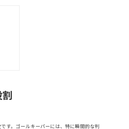
役割
グラム
欠です。ゴールキーパーには、特に瞬間的な判