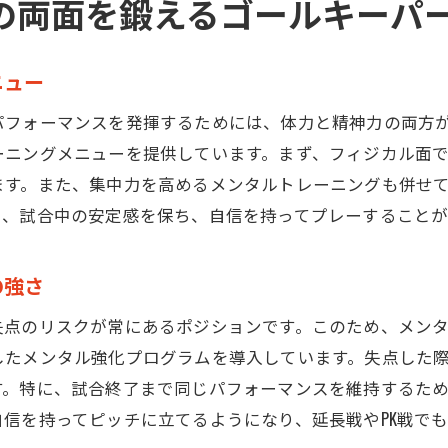
の両面を鍛えるゴールキーパ
埼玉と東京で選ばれるゴールキーパースクールの魅力
埼玉と東京での実績と信頼性
ニュー
地域密着型ならではの網羅的サポート
ンスを発揮するためには、体力と精神力の両方が必要不可欠です。TH
他スクールとの差別化を図るプログラム
ーニングメニューを提供しています。まず、フィジカル面
地域の子どもたちに提供する専門的指導
ます。また、集中力を高めるメンタルトレーニングも併せ
埼玉と東京でのアクセスの良さと利便性
り、試合中の安定感を保ち、自信を持ってプレーすることが
保護者からの高評価を得る理由
の強さ
のリスクが常にあるポジションです。このため、メンタルの強
キーパーに特化したメンタル強化プログラムを導入しています。失
す。特に、試合終了まで同じパフォーマンスを維持するた
信を持ってピッチに立てるようになり、延長戦やPK戦で